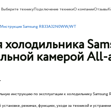
Выберите технику
Подключение техники
О компании
Отзывы
К
/
Инструкция Samsung RB33A32N0WW/WT
я холодильника Sam
ьной камерой All-a
T
льную инструкцию по эксплуатации к холодильнику Samsung R
установке, режимах, функциях, уходе за техникой и устранени