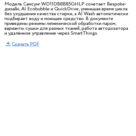
Модель Самсунг WD11DB8B85GHLP сочетает Bespoke-
дизайн, AI Ecobubble и QuickDrive, уменьшая время цикла
без ухудшения качества стирки, а AI Wash автоматически
подбирает воду и моющее средство. В документе
приведены режимы гигиенической обработки паром,
варианты сушки для разных тканей, работа автодозатора
и удалённое управление через SmartThings.
Скачать PDF