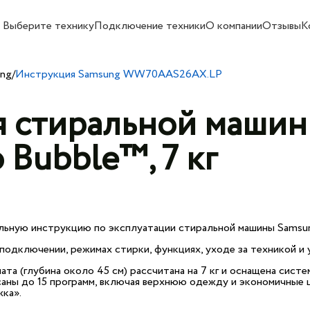
Выберите технику
Подключение техники
О компании
Отзывы
К
ung
/
Инструкция Samsung WW70AAS26AX.LP
я стиральной маши
Bubble™, 7 кг
льную инструкцию по эксплуатации стиральной машины Samsu
одключении, режимах стирки, функциях, уходе за техникой и 
(глубина около 45 см) рассчитана на 7 кг и оснащена систе
исаны до 15 программ, включая верхнюю одежду и экономичные
жка».