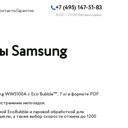
+7 (495) 147-51-83
онтакты
Гарантия
8:00 — 23:00 без выходных
ны Samsung
ng WW5100A c Eco Bubble™, 7 кг в формате PDF.
устранении неполадок.
мой EcoBubble и паровой обработкой для
 циклы, а также выбор скорости отжима до 1200