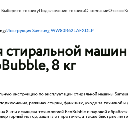
Выберите технику
Подключение техники
О компании
Отзывы
К
ung
/
Инструкция Samsung WW80R62LAFXDLP
я стиральной маши
ubble, 8 кг
льную инструкцию по эксплуатации стиральной машины Samsun
одключении, режимах стирки, функциях, уходе за техникой и 
8 кг и оснащена технологией EcoBubble и паровой обработко
 инверторный мотор, защита от протечек, а также быстрые, ин