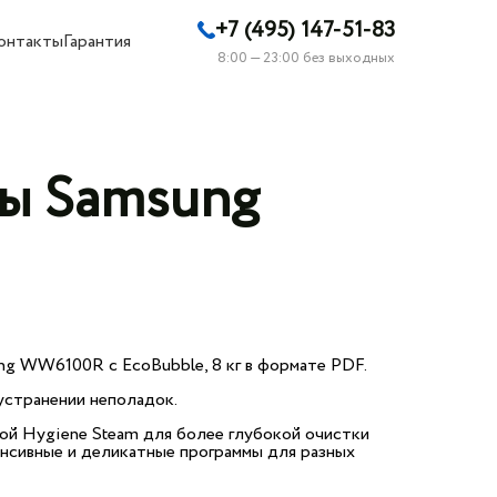
+7 (495) 147-51-83
онтакты
Гарантия
8:00 — 23:00 без выходных
ны Samsung
g WW6100R с EcoBubble, 8 кг в формате PDF.
устранении неполадок.
й Hygiene Steam для более глубокой очистки
тенсивные и деликатные программы для разных