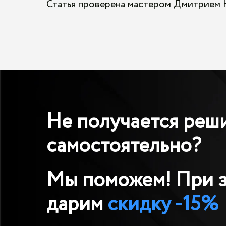
Статья проверена мастером Дмитрием
Не получается реш
самостоятельно?
Мы поможем! При з
дарим
скидку -15%