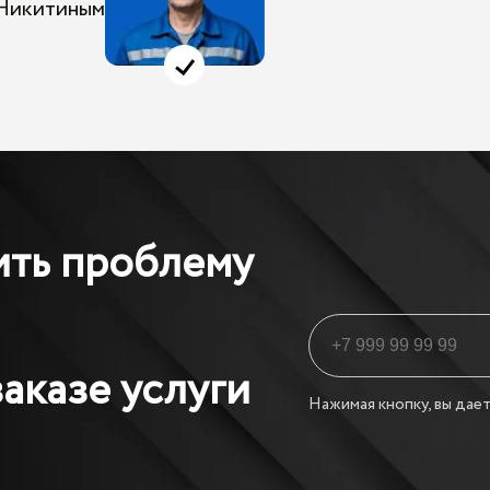
 Никитиным
ить проблему
аказе услуги
Нажимая кнопку, вы дает