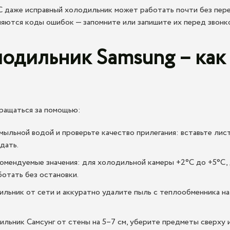
C даже исправный холодильник может работать почти без пере
яются коды ошибок — запомните или запишите их перед звонк
лодильник Samsung – как
ращаться за помощью:
ыльной водой и проверьте качество прилегания: вставьте лис
дать.
омендуемые значения: для холодильной камеры +2°C до +5°C, 
отать без остановки.
ьник от сети и аккуратно удалите пыль с теплообменника на 
льник Самсунг от стены на 5–7 см, уберите предметы сверху и