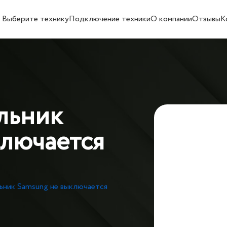
Выберите технику
Подключение техники
О компании
Отзывы
К
льник
ключается
ьник Samsung не выключается