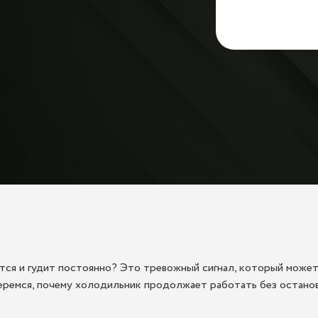
тся и гудит постоянно? Это тревожный сигнал, который може
еремся, почему холодильник продолжает работать без остановк