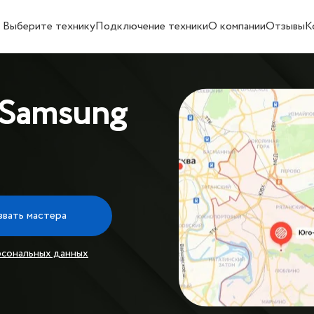
Выберите технику
Подключение техники
О компании
Отзывы
К
 Samsung
звать мастера
рсональных данных