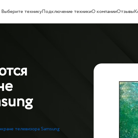
Выберите технику
Подключение техники
О компании
Отзывы
К
ются
не
msung
экране телевизора Samsung