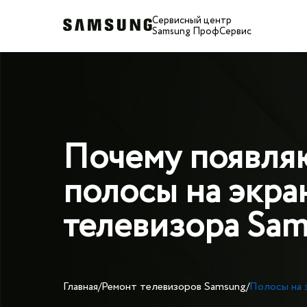
Сервисный центр
Samsung ПрофСервис
Почему появля
полосы на экра
телевизора Sa
Главная
/
Ремонт телевизоров Samsung
/
Полосы на 