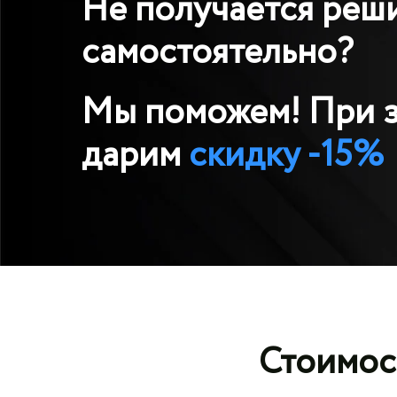
Не получается реш
самостоятельно?
Мы поможем! При з
дарим
скидку -15%
Стоимос