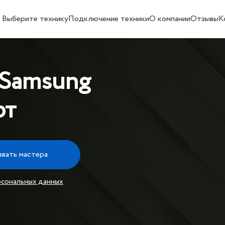
Выберите технику
Подключение техники
О компании
Отзывы
К
 Samsung
рт
звать мастера
рсональных данных
т