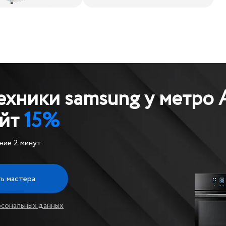
ехники samsung у метро
айт
15%
ние 2 минут
ь мастера
рсональных данных