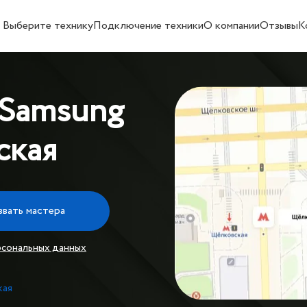
Выберите технику
Подключение техники
О компании
Отзывы
К
 Samsung
ская
звать мастера
рсональных данных
кая