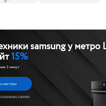
техники samsung у метро
айт
15%
ние 2 минут
ь мастера
рсональных данных