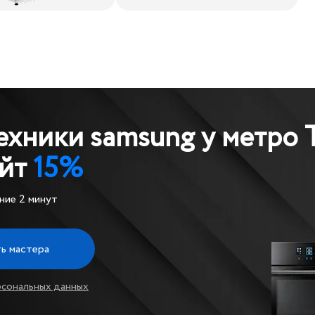
ехники samsung у метро 
айт
15%
ние 2 минут
ь мастера
рсональных данных