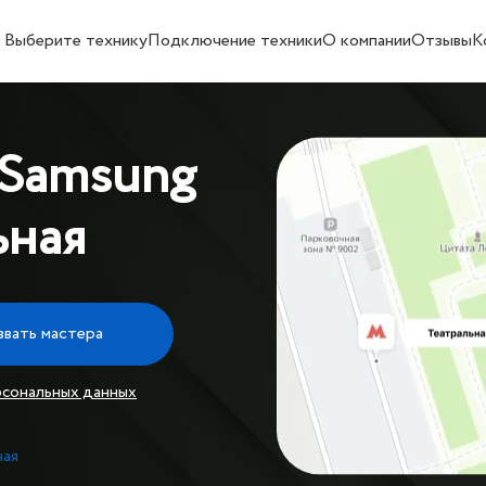
Выберите технику
Подключение техники
О компании
Отзывы
К
 Samsung
ьная
звать мастера
рсональных данных
ная